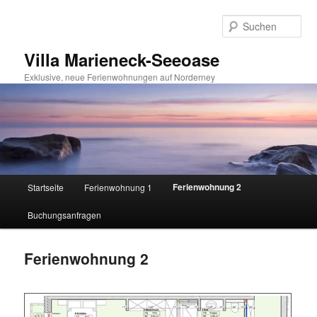
Suc
Villa Marieneck-Seeoase
Exklusive, neue Ferienwohnungen auf Norderney
Hauptmenü
Ferienwohnung 2
Startseite
Ferienwohnung 1
Zum Inhalt wechseln
Zum sekundären Inhalt wechseln
Buchungsanfragen
Ferienwohnung 2